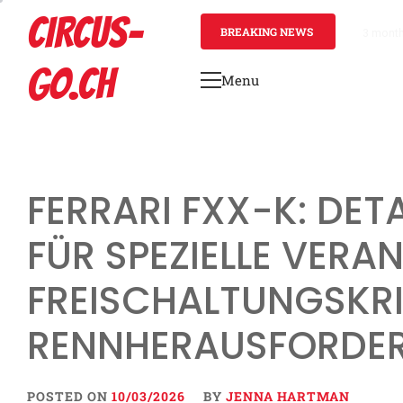
Skip
CIRCUS-
to
BREAKING NEWS
3 mont
content
GO.CH
Menu
Primary
Menu
FERRARI FXX-K: DETA
FÜR SPEZIELLE VERA
FREISCHALTUNGSKRI
RENNHERAUSFORDE
POSTED ON
10/03/2026
BY
JENNA HARTMAN