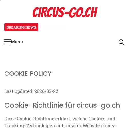
Skip
CIRCUS-GO.CH
to
content
BREAKING NEWS
3 months ago
Bmw M4: Übersicht der Eventprei
Menu
Primary
Menu
COOKIE POLICY
Last updated: 2026-02-22
Cookie-Richtlinie für circus-go.ch
Diese Cookie-Richtlinie erklärt, welche Cookies und
Tracking-Technologien auf unserer Website circus-